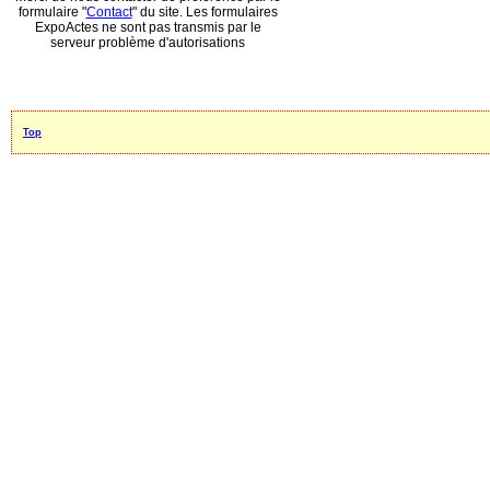
formulaire "
Contact
" du site. Les formulaires
ExpoActes ne sont pas transmis par le
serveur problème d'autorisations
Top