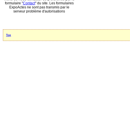
formulaire "
Contact
" du site. Les formulaires
ExpoActes ne sont pas transmis par le
serveur problème d'autorisations
Top