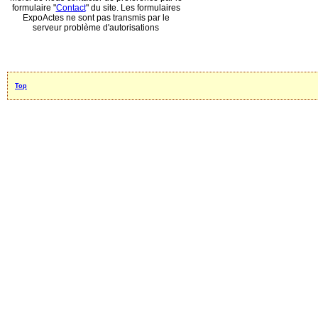
formulaire "
Contact
" du site. Les formulaires
ExpoActes ne sont pas transmis par le
serveur problème d'autorisations
Top