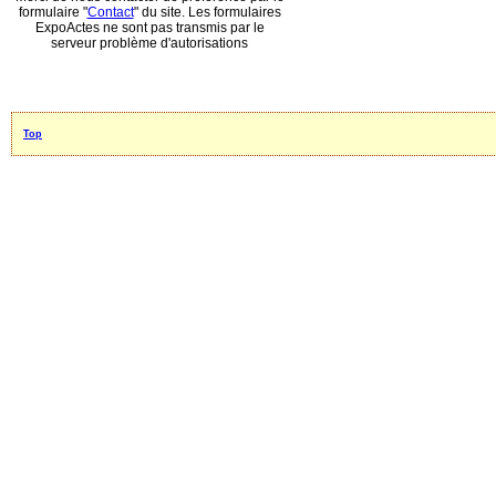
formulaire "
Contact
" du site. Les formulaires
ExpoActes ne sont pas transmis par le
serveur problème d'autorisations
Top