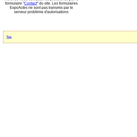
formulaire "
Contact
" du site. Les formulaires
ExpoActes ne sont pas transmis par le
serveur problème d'autorisations
Top