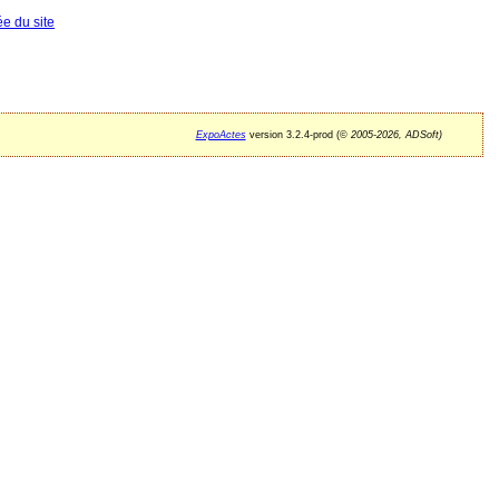
ée du site
ExpoActes
version 3.2.4-prod (©
2005-2026, ADSoft)