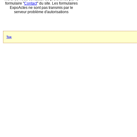
formulaire "
Contact
" du site. Les formulaires
ExpoActes ne sont pas transmis par le
serveur problème d'autorisations
Top