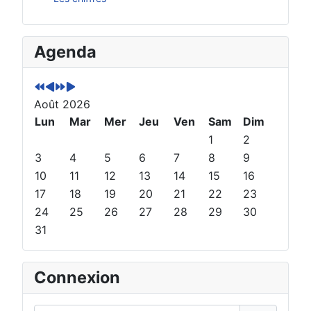
A
M
A
M
Agenda
n
o
n
o
n
i
n
i
é
s
é
s
Août 2026
e
p
e
s
p
Lun
r
s
u
Mar
Mer
Jeu
Ven
Sam
Dim
r
é
u
i
1
2
é
c
i
v
3
4
5
6
7
8
9
c
é
v
a
10
11
12
13
14
15
16
é
d
a
n
17
18
19
20
21
22
23
d
e
n
t
24
25
26
27
28
29
30
e
n
t
31
n
t
e
t
e
Connexion