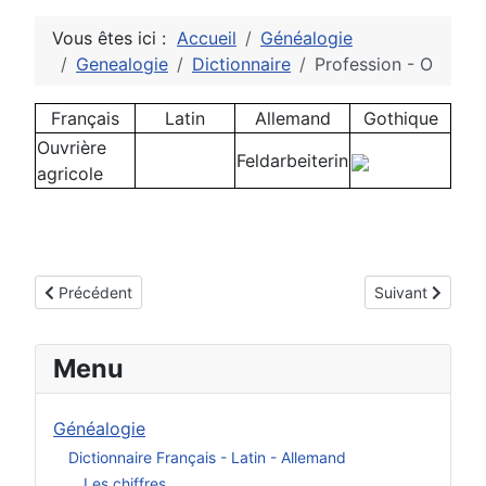
Vous êtes ici :
Accueil
Généalogie
Genealogie
Dictionnaire
Profession - O
Français
Latin
Allemand
Gothique
Ouvrière
Feldarbeiterin
agricole
Article précédent : Les nombres
Article suivant :
Précédent
Suivant
Menu
Généalogie
Dictionnaire Français - Latin - Allemand
Les chiffres