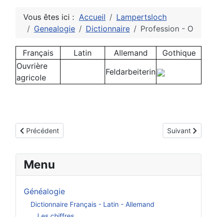
Vous êtes ici :
Accueil
Lampertsloch
Genealogie
Dictionnaire
Profession - O
Français
Latin
Allemand
Gothique
Ouvrière
Feldarbeiterin
agricole
Article précédent : Les nombres
Article suivant :
Précédent
Suivant
Menu
Généalogie
Dictionnaire Français - Latin - Allemand
Les chiffres