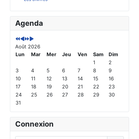
A
M
A
M
Agenda
n
o
n
o
n
i
n
i
é
s
é
s
Août 2026
e
p
e
s
p
Lun
r
s
u
Mar
Mer
Jeu
Ven
Sam
Dim
r
é
u
i
1
2
é
c
i
v
3
4
5
6
7
8
9
c
é
v
a
10
11
12
13
14
15
16
é
d
a
n
17
18
19
20
21
22
23
d
e
n
t
24
25
26
27
28
29
30
e
n
t
31
n
t
e
t
e
Connexion