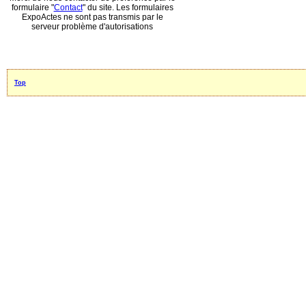
formulaire "
Contact
" du site. Les formulaires
ExpoActes ne sont pas transmis par le
serveur problème d'autorisations
Top