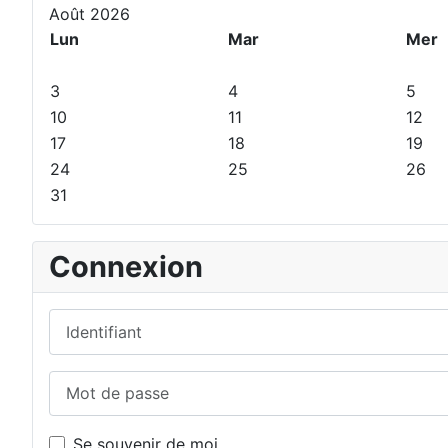
e
p
e
s
Août 2026
p
r
s
u
Lun
Mar
Mer
r
é
u
i
é
c
i
v
3
4
5
c
é
v
a
10
11
12
é
d
a
n
17
18
19
d
e
n
t
24
25
26
e
n
t
31
n
t
e
t
e
Connexion
Identifiant
Mot de passe
Se souvenir de moi