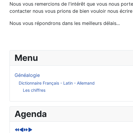
Nous vous remercions de l'intérêt que vous nous port
contacter nous vous prions de bien vouloir nous écrire
Nous vous répondrons dans les meilleurs délais...
Menu
Généalogie
Dictionnaire Français - Latin - Allemand
Les chiffres
A
M
A
M
Agenda
n
o
n
o
n
i
n
i
é
s
é
s