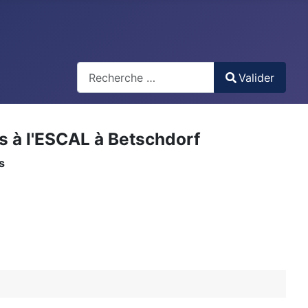
Valider
Valider
Type 2 or more characters for results.
s à l'ESCAL à Betschdorf
s