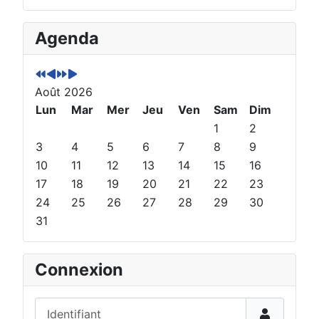
A
M
A
M
Agenda
n
o
n
o
n
i
n
i
é
s
é
s
Août 2026
e
p
e
s
p
Lun
r
s
u
Mar
Mer
Jeu
Ven
Sam
Dim
r
é
u
i
1
2
é
c
i
v
3
4
5
6
7
8
9
c
é
v
a
10
11
12
13
14
15
16
é
d
a
n
17
18
19
20
21
22
23
d
e
n
t
24
25
26
27
28
29
30
e
n
t
31
n
t
e
t
e
Connexion
Identifiant