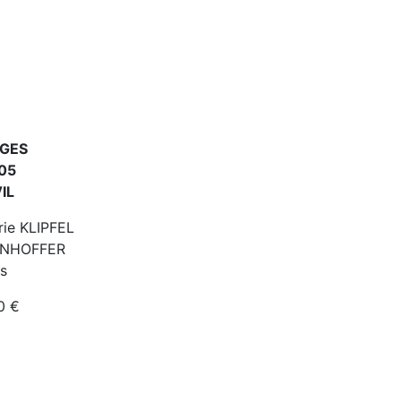
AGES
905
IL
rie KLIPFEL
ENHOFFER
s
00 €