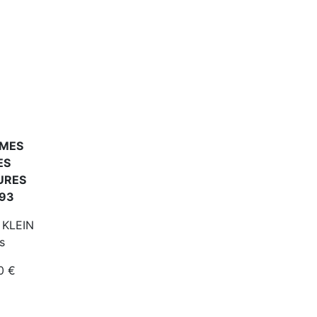
EMES
ES
URES
793
n KLEIN
s
00 €