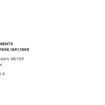
EMENTS
,1856,1861,1866
 Cédric MEYER
s
00 €