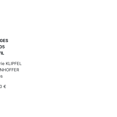
AGES
905
IL
rie KLIPFEL
ENHOFFER
es
00 €