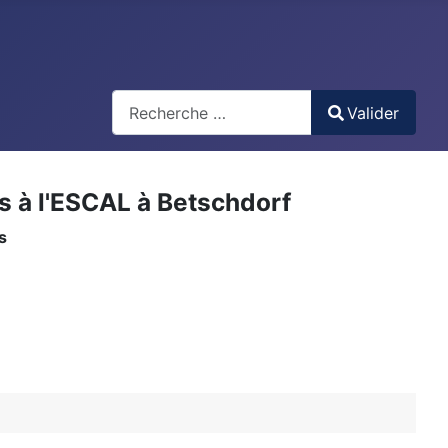
Valider
Valider
Type 2 or more characters for results.
s à l'ESCAL à Betschdorf
s