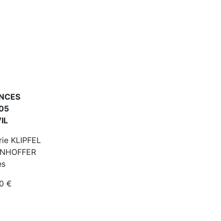
ANCES
905
IL
rie KLIPFEL
ENHOFFER
es
00 €