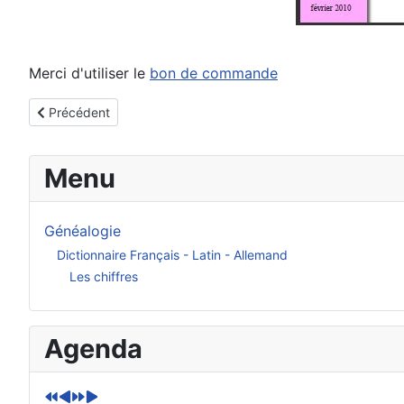
Merci d'utiliser le
bon de commande
Article précédent : Croettwiller
Précédent
Menu
Généalogie
Dictionnaire Français - Latin - Allemand
Les chiffres
A
M
A
M
Agenda
n
o
n
o
n
i
n
i
é
s
é
s