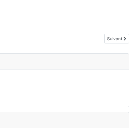
Article suivant 
Suivant