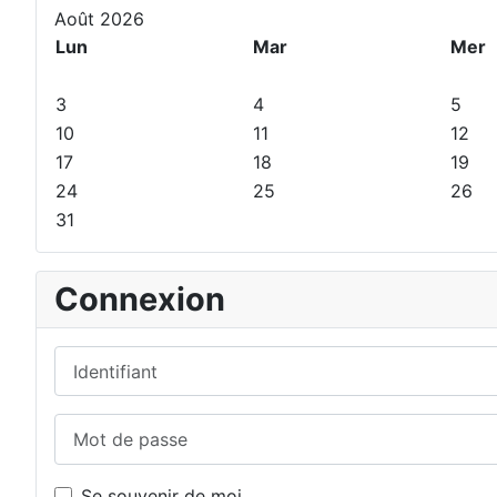
e
p
e
s
Août 2026
p
r
s
u
Lun
Mar
Mer
r
é
u
i
é
c
i
v
3
4
5
c
é
v
a
10
11
12
é
d
a
n
17
18
19
d
e
n
t
24
25
26
e
n
t
31
n
t
e
t
e
Connexion
Identifiant
Mot de passe
Se souvenir de moi