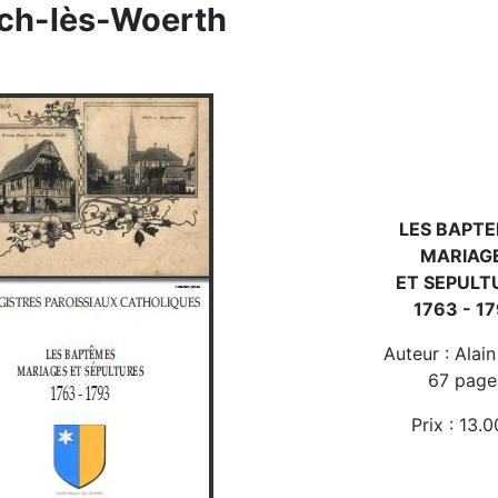
ach-lès-Woerth
LES BAPT
MARIAG
ET SEPULT
1763 - 1
Auteur : Alai
67 page
Prix : 13.