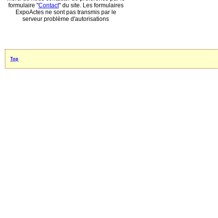
formulaire "
Contact
" du site. Les formulaires
ExpoActes ne sont pas transmis par le
serveur problème d'autorisations
Top