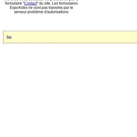
formulaire "
Contact
" du site. Les formulaires
ExpoActes ne sont pas transmis par le
serveur problème d'autorisations
Top