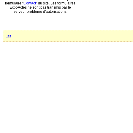
formulaire "
Contact
" du site. Les formulaires
ExpoActes ne sont pas transmis par le
serveur problème d'autorisations
Top