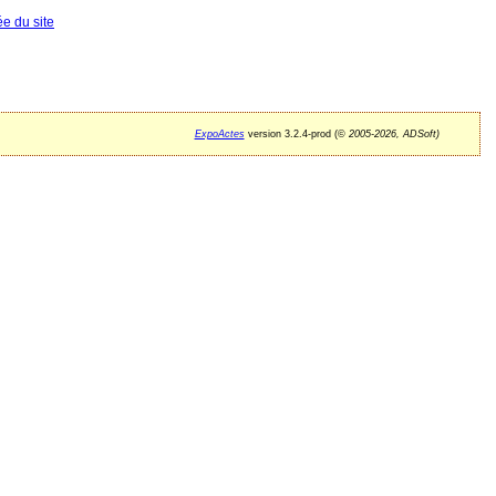
ée du site
ExpoActes
version 3.2.4-prod (©
2005-2026, ADSoft)