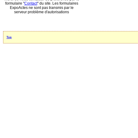
formulaire "
Contact
" du site. Les formulaires
ExpoActes ne sont pas transmis par le
serveur problème d'autorisations
Top