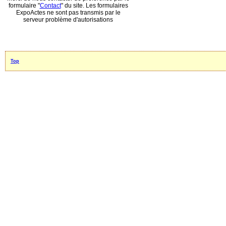
formulaire "
Contact
" du site. Les formulaires
ExpoActes ne sont pas transmis par le
serveur problème d'autorisations
Top