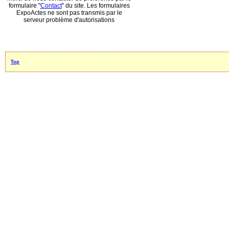
formulaire "
Contact
" du site. Les formulaires
ExpoActes ne sont pas transmis par le
serveur problème d'autorisations
Top