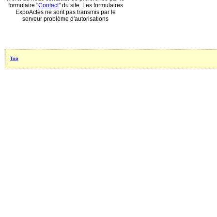
formulaire "
Contact
" du site. Les formulaires
ExpoActes ne sont pas transmis par le
serveur problème d'autorisations
Top