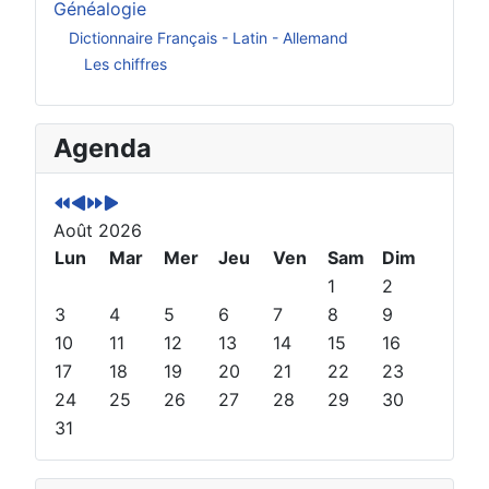
Généalogie
Dictionnaire Français - Latin - Allemand
Les chiffres
A
M
A
M
Agenda
n
o
n
o
n
i
n
i
é
s
é
s
Août 2026
e
p
e
s
p
Lun
r
s
u
Mar
Mer
Jeu
Ven
Sam
Dim
r
é
u
i
1
2
é
c
i
v
3
4
5
6
7
8
9
c
é
v
a
10
11
12
13
14
15
16
é
d
a
n
17
18
19
20
21
22
23
d
e
n
t
24
25
26
27
28
29
30
e
n
t
31
n
t
e
t