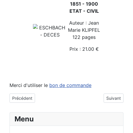
1851 - 1900
ETAT - CIVIL
Auteur : Jean
Marie KLIPFEL
122 pages
Prix : 21.00 €
Merci d'utiliser le
bon de commande
Article précédent : Eberbach-Seltz
Article suivan
Précédent
Suivant
Menu