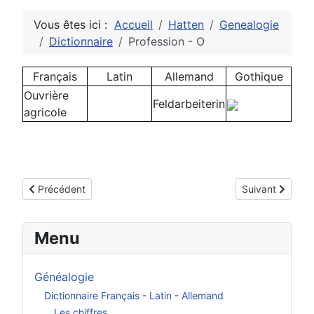
Vous êtes ici :
Accueil
Hatten
Genealogie
Dictionnaire
Profession - O
Français
Latin
Allemand
Gothique
Ouvrière
Feldarbeiterin
agricole
Article précédent : Les nombres
Article suivant :
Précédent
Suivant
Menu
Généalogie
Dictionnaire Français - Latin - Allemand
Les chiffres