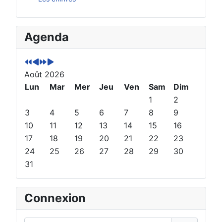
A
M
A
M
Agenda
n
o
n
o
n
i
n
i
é
s
é
s
Août 2026
e
p
e
s
p
Lun
r
s
u
Mar
Mer
Jeu
Ven
Sam
Dim
r
é
u
i
1
2
é
c
i
v
3
4
5
6
7
8
9
c
é
v
a
10
11
12
13
14
15
16
é
d
a
n
17
18
19
20
21
22
23
d
e
n
t
24
25
26
27
28
29
30
e
n
t
31
n
t
e
t
e
Connexion