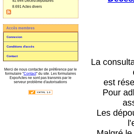
92.644 Décès/Sépultures
8.691 Actes divers
Accès membres
Connexion
Conditions d'accès
Contact
La consulta
Merci de nous contacter de préférence par le
formulaire "
Contact
" du site. Les formulaires
ExpoActes ne sont pas transmis par le
est rés
serveur problème d'autorisations
Pour adh
as
Les dépou
l
Malgré le 