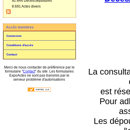
92.644 Décès/Sépultures
8.691 Actes divers
Accès membres
Connexion
Conditions d'accès
Contact
Merci de nous contacter de préférence par le
La consulta
formulaire "
Contact
" du site. Les formulaires
ExpoActes ne sont pas transmis par le
serveur problème d'autorisations
est rés
Pour adh
as
Les dépou