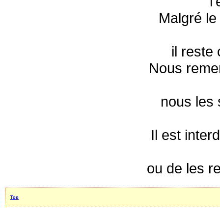
l
Malgré le 
il reste
Nous remer
nous les 
Il est inte
ou de les r
Top