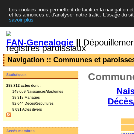
Les cookies nous permettent de faciliter la navigation et
et les annonces et d'analyser notre trafic. L'usage du s
savoir plus
FAN-Genealogie
||
Dépouillement
registres paroissiaux
Navigation :: Communes et paroisse
Communes
Statistiques
288.712 actes
dont :
Nai
149.059 Naissances/Baptêmes
38.318 Mariages
Décès
92.644 Décès/Sépultures
8.691 Actes divers
Accès membres