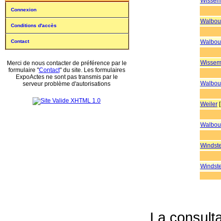
Wissem
Connexion
Walbou
Conditions d'accès
Contact
Walbou
Wissem
Merci de nous contacter de préférence par le
formulaire "
Contact
" du site. Les formulaires
ExpoActes ne sont pas transmis par le
Walbou
serveur problème d'autorisations
Weiler
[
Walbou
Windste
Windste
La consulta