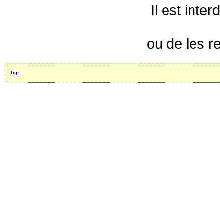
Il est inte
ou de les r
Top