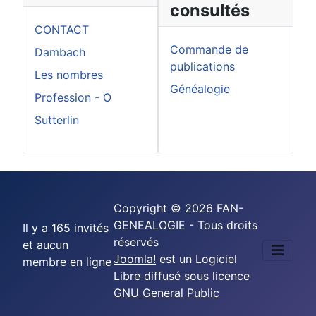
consultés
CONTACT
Commande de
Dambach
publications
Les nombres
Généalogie
Profession - O
Sutterlin
Copyright © 2026 FAN-
GENEALOGIE - Tous droits
Il y a 165 invités
réservés
et aucun
Joomla!
est un Logiciel
membre en ligne
Libre diffusé sous licence
GNU General Public