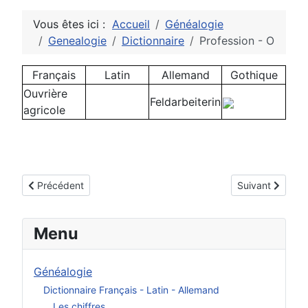
Vous êtes ici :
Accueil
Généalogie
Genealogie
Dictionnaire
Profession - O
Français
Latin
Allemand
Gothique
Ouvrière
Feldarbeiterin
agricole
Article précédent : Les nombres
Article suivant :
Précédent
Suivant
Menu
Généalogie
Dictionnaire Français - Latin - Allemand
Les chiffres