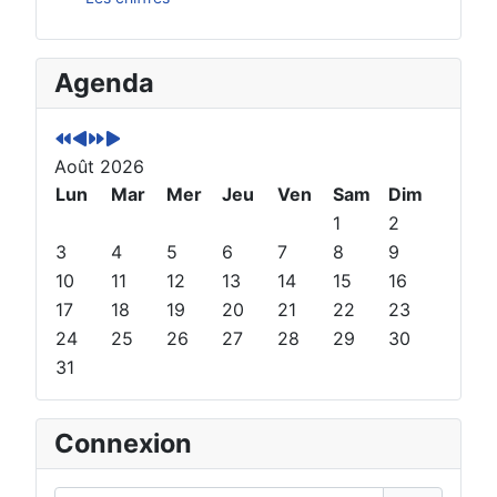
A
M
A
M
Agenda
n
o
n
o
n
i
n
i
é
s
é
s
Août 2026
e
p
e
s
p
Lun
r
s
u
Mar
Mer
Jeu
Ven
Sam
Dim
r
é
u
i
1
2
é
c
i
v
3
4
5
6
7
8
9
c
é
v
a
10
11
12
13
14
15
16
é
d
a
n
17
18
19
20
21
22
23
d
e
n
t
24
25
26
27
28
29
30
e
n
t
31
n
t
e
t
e
Connexion